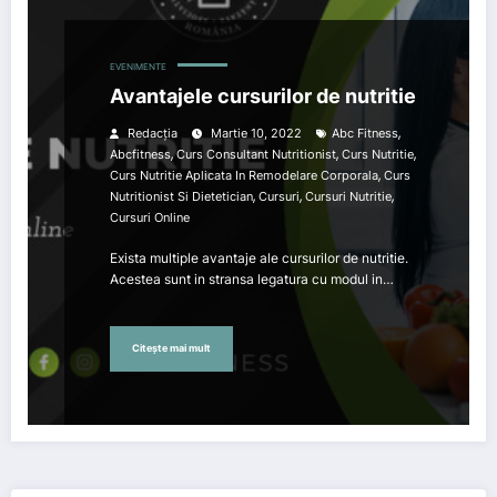
EVENIMENTE
Avantajele cursurilor de nutritie
,
Redacția
Martie 10, 2022
Abc Fitness
,
,
,
Abcfitness
Curs Consultant Nutritionist
Curs Nutritie
,
Curs Nutritie Aplicata In Remodelare Corporala
Curs
,
,
,
Nutritionist Si Dietetician
Cursuri
Cursuri Nutritie
Cursuri Online
Exista multiple avantaje ale cursurilor de nutritie.
Acestea sunt in stransa legatura cu modul in…
Citește mai mult