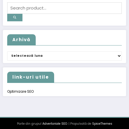
Arhivă
Arhivă
link-uri utile
Optimizare SEO
Parte din grupul
Advertoriale SEO
. | Propulsată de
SpiceThemes