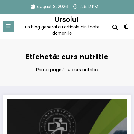
Sari
august 8, 2026
1:26:12 PM
la
conținut
Ursoiul
un blog general cu articole din toate
domeniile
Etichetă: curs nutritie
Prima pagină
curs nutritie