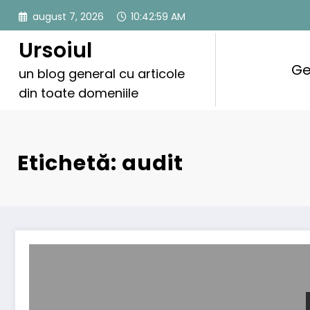
Sari
august 7, 2026
10:42:59 AM
la
conținut
Ursoiul
Ge
un blog general cu articole
din toate domeniile
Etichetă: audit