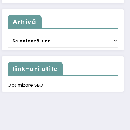
Arhivă
Arhivă
link-uri utile
Optimizare SEO